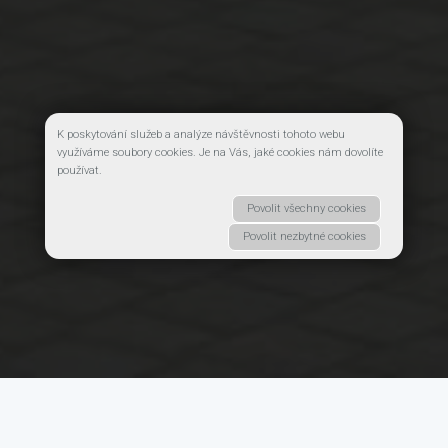
K poskytování služeb a analýze návštěvnosti tohoto webu
využíváme soubory cookies. Je na Vás, jaké cookies nám dovolíte
používat.
Povolit všechny cookies
Zjistit
arrow_downward
Povolit nezbytné cookies
více
Vyhledávání